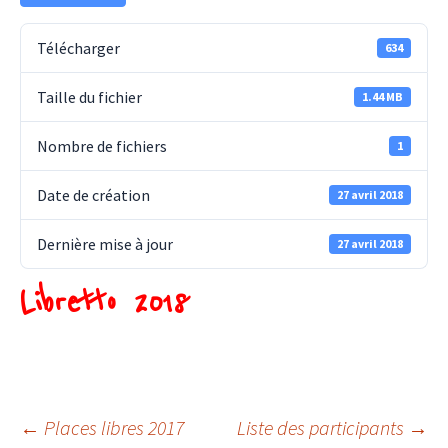
Télécharger
634
Taille du fichier
1.44 MB
Nombre de fichiers
1
Date de création
27 avril 2018
Dernière mise à jour
27 avril 2018
Libretto 2018
Navigation
←
Places libres 2017
Liste des participants
→