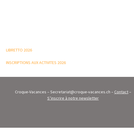
des
articles
LIBRETTO 2026
INSCRIPTIONS AUX ACTIVITES 2026
Croque-Vacances – Secretariat@croque-vacances.ch –
Contact
–
S’inscrire à notre newsletter